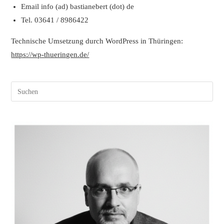
Email info (ad) bastianebert (dot) de
Tel. 03641 / 8986422
Technische Umsetzung durch WordPress in Thüringen:
https://wp-thueringen.de/
Pres
Esc
to
clos
the
sear
pane