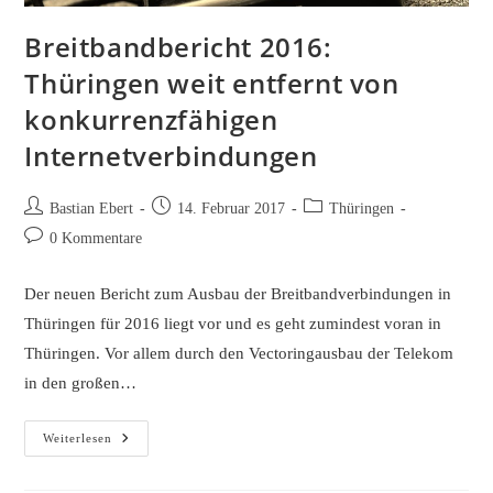
Breitbandbericht 2016:
Thüringen weit entfernt von
konkurrenzfähigen
Internetverbindungen
Beitrags-
Beitrag
Beitrags-
Bastian Ebert
14. Februar 2017
Thüringen
Autor:
veröffentlicht:
Kategorie:
Beitrags-
0 Kommentare
Kommentare:
Der neuen Bericht zum Ausbau der Breitbandverbindungen in
Thüringen für 2016 liegt vor und es geht zumindest voran in
Thüringen. Vor allem durch den Vectoringausbau der Telekom
in den großen…
Breitbandbericht
Weiterlesen
2016:
Thüringen
Weit