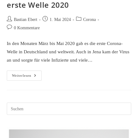
erste Welle 2020
Beitrags-
Beitrag
Beitrags-
Bastian Ebert
1. Mai 2024
Corona
Autor:
veröffentlicht:
Kategorie:
Beitrags-
0 Kommentare
Kommentare:
In den Monaten März bis Mai 2020 gab es die erste Corona-
Welle in Deutschland und weltweit. Auch in Jena kam der Virus
an und sorgte für viele Infizierte und viele…
Corona:
Weiterlesen
Ein
Blick
Zurück
Auf
Die
Erste
Welle
Pres
2020
Esc
to
clos
the