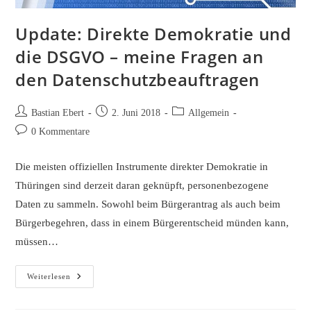
Update: Direkte Demokratie und
die DSGVO – meine Fragen an
den Datenschutzbeauftragen
Beitrags-
Beitrag
Beitrags-
Bastian Ebert
2. Juni 2018
Allgemein
Autor:
veröffentlicht:
Kategorie:
Beitrags-
0 Kommentare
Kommentare:
Die meisten offiziellen Instrumente direkter Demokratie in
Thüringen sind derzeit daran geknüpft, personenbezogene
Daten zu sammeln. Sowohl beim Bürgerantrag als auch beim
Bürgerbegehren, dass in einem Bürgerentscheid münden kann,
müssen…
Update:
Weiterlesen
Direkte
Demokratie
Und