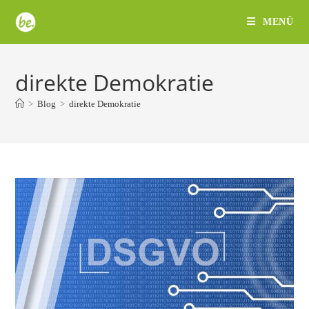
Zum
MENÜ
Inhalt
springen
direkte Demokratie
>
Blog
>
direkte Demokratie