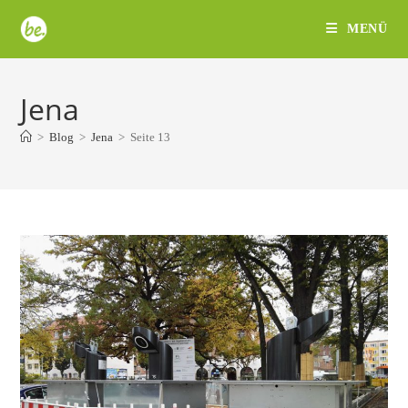
Zum
MENÜ
Inhalt
springen
Jena
>
Blog
>
Jena
>
Seite 13