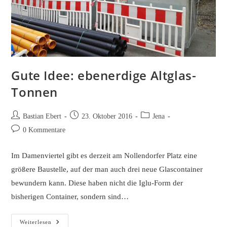
Gute Idee: ebenerdige Altglas-
Tonnen
Beitrags-
Beitrag
Beitrags-
Bastian Ebert
23. Oktober 2016
Jena
Autor:
veröffentlicht:
Kategorie:
Beitrags-
0 Kommentare
Kommentare:
Im Damenviertel gibt es derzeit am Nollendorfer Platz eine
größere Baustelle, auf der man auch drei neue Glascontainer
bewundern kann. Diese haben nicht die Iglu-Form der
bisherigen Container, sondern sind…
Gute
Weiterlesen