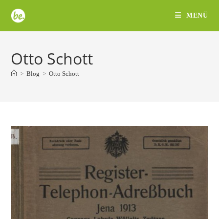
Zum
MENÜ
Inhalt
springen
Otto Schott
>
Blog
>
Otto Schott