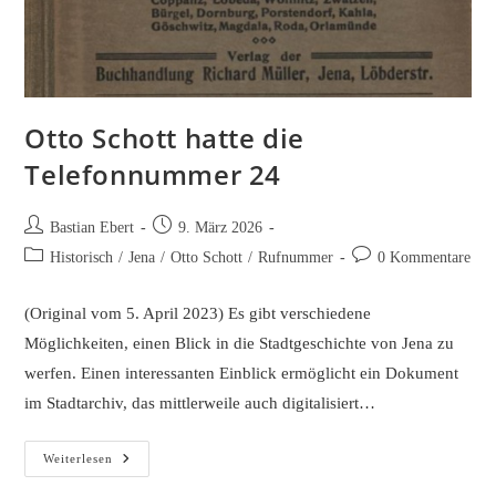
Otto Schott hatte die
Telefonnummer 24
Beitrags-
Beitrag
Bastian Ebert
9. März 2026
Autor:
veröffentlicht:
Beitrags-
Beitrags-
Historisch
/
Jena
/
Otto Schott
/
Rufnummer
0 Kommentare
Kategorie:
Kommentare:
(Original vom 5. April 2023) Es gibt verschiedene
Möglichkeiten, einen Blick in die Stadtgeschichte von Jena zu
werfen. Einen interessanten Einblick ermöglicht ein Dokument
im Stadtarchiv, das mittlerweile auch digitalisiert…
Otto
Weiterlesen
Schott
Hatte