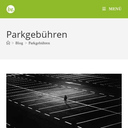
Zum
MENÜ
Inhalt
springen
Parkgebühren
>
Blog
>
Parkgebühren