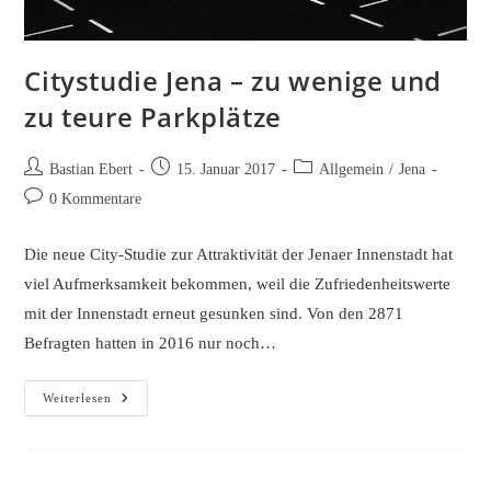
Citystudie Jena – zu wenige und
zu teure Parkplätze
Beitrags-
Beitrag
Beitrags-
Bastian Ebert
15. Januar 2017
Allgemein
/
Jena
Autor:
veröffentlicht:
Kategorie:
Beitrags-
0 Kommentare
Kommentare:
Die neue City-Studie zur Attraktivität der Jenaer Innenstadt hat
viel Aufmerksamkeit bekommen, weil die Zufriedenheitswerte
mit der Innenstadt erneut gesunken sind. Von den 2871
Befragten hatten in 2016 nur noch…
Citystudie
Weiterlesen
Jena
–
Zu
Wenige
Und
Zu