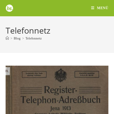
Zum
MENÜ
Inhalt
springen
Telefonnetz
>
Blog
>
Telefonnetz