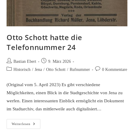
Otto Schott hatte die
Telefonnummer 24
Beitrags-
Beitrag
Bastian Ebert
9. März 2026
Autor:
veröffentlicht:
Beitrags-
Beitrags-
Historisch
/
Jena
/
Otto Schott
/
Rufnummer
0 Kommentare
Kategorie:
Kommentare:
(Original vom 5. April 2023) Es gibt verschiedene
Möglichkeiten, einen Blick in die Stadtgeschichte von Jena zu
werfen. Einen interessanten Einblick ermöglicht ein Dokument
im Stadtarchiv, das mittlerweile auch digitalisiert…
Otto
Weiterlesen
Schott
Hatte