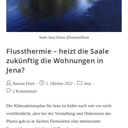
Saale Jena Griess @bastianEbert
Flussthermie – heizt die Saale
zukünftig die Wohnungen in
Jena?
Beitrags-
Beitrag
Beitrags-
Bastian Ebert
1. Oktober 2022
Jena
Autor:
veröffentlicht:
Kategorie:
Beitrags-
2 Kommentare
Kommentare:
Der Klimaaktionsplan für Jena ist leider nach wie vor nicht
veröffentlicht, aber bei der Vorstellung und Diskussion des
Planes gab es in Sachen Fernwärme eine interessante