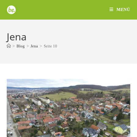
Zum
MENÜ
Inhalt
springen
Jena
>
Blog
>
Jena
>
Seite 10