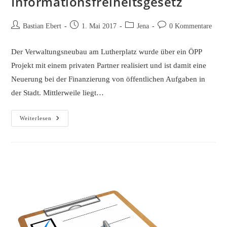
Informationsfreiheitsgesetz
Beitrags-
Beitrag
Beitrags-
Beitrags-
Bastian Ebert
1. Mai 2017
Jena
0 Kommentare
Autor:
veröffentlicht:
Kategorie:
Kommentare:
Der Verwaltungsneubau am Lutherplatz wurde über ein ÖPP
Projekt mit einem privaten Partner realisiert und ist damit eine
Neuerung bei der Finanzierung von öffentlichen Aufgaben in
der Stadt. Mittlerweile liegt…
ÖPP
Weiterlesen
Projekt
Lutherplatz
–
Anfrage
Nach
Dem
Informationsfreiheitsgesetz