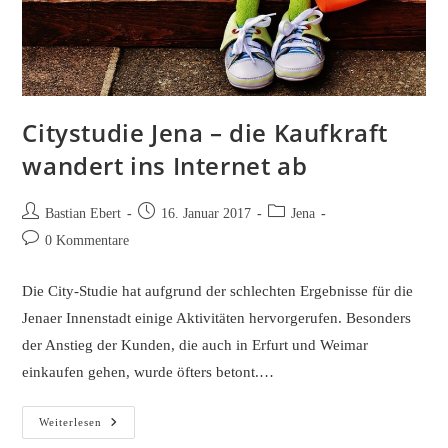
Citystudie Jena – die Kaufkraft
wandert ins Internet ab
Beitrags-
Beitrag
Beitrags-
Bastian Ebert
16. Januar 2017
Jena
Autor:
veröffentlicht:
Kategorie:
Beitrags-
0 Kommentare
Kommentare:
Die City-Studie hat aufgrund der schlechten Ergebnisse für die
Jenaer Innenstadt einige Aktivitäten hervorgerufen. Besonders
der Anstieg der Kunden, die auch in Erfurt und Weimar
einkaufen gehen, wurde öfters betont.…
Citystudie
Weiterlesen
Jena