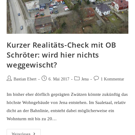
Kurzer Realitäts-Check mit OB
Schröter: wird hier nichts
weggewischt?
Beitrags-
Beitrag
Beitrags-
Beitrags-
Bastian Ebert
6. Mai 2017
Jena
1 Kommentar
Autor:
veröffentlicht:
Kategorie:
Kommentare:
Im bisher eher dörflich geprägten Zwätzen könnte zukünftig das
höchste Wohngebäude von Jena entstehen. Im Saaletaal, relativ
dicht an der Bahnlinie, entsteht dabei möglicherweise ein
Wohnturm mit bis zu 20…
Kurzer
Weiterlesen