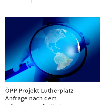
Realitäts-
Check
Mit
OB
Schröter:
Wird
Hier
Nichts
Weggewischt?
ÖPP Projekt Lutherplatz –
Anfrage nach dem