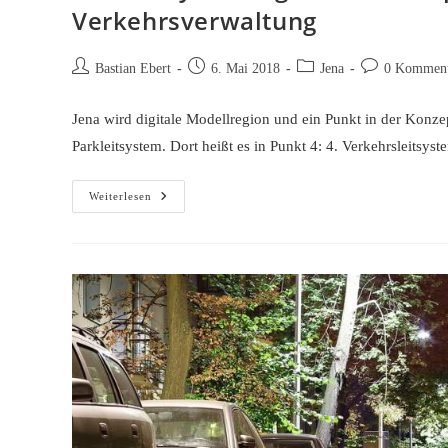
Verkehrsverwaltung
Beitrags-
Beitrag
Beitrags-
Beitrags-
Bastian Ebert
6. Mai 2018
Jena
0 Komment
Autor:
veröffentlicht:
Kategorie:
Kommentare:
Jena wird digitale Modellregion und ein Punkt in der Konzep
Parkleitsystem. Dort heißt es in Punkt 4: 4. Verkehrsleitsy
Parkleitsystem
Weiterlesen
Light
–
Kosten
Sparen
Statt
Effizienter
Verkehrsverwaltung