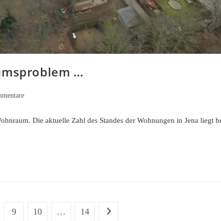
tumsproblem …
mentare
re:
Wohnraum. Die aktuelle Zahl des Standes der Wohnungen in Jena liegt b
9
10
…
14
Zur nächsten Seite