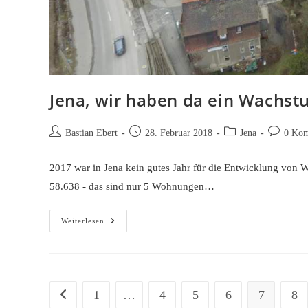
Jena, wir haben da ein Wachs
Beitrags-
Beitrag
Beitrags-
Beitrags-
Bastian Ebert
28. Februar 2018
Jena
0 Kom
Autor:
veröffentlicht:
Kategorie:
Kommenta
2017 war in Jena kein gutes Jahr für die Entwicklung von 
58.638 - das sind nur 5 Wohnungen…
Jena,
Weiterlesen
Wir
Haben
Da
Ein
Wachstumsproblem
…
1
…
4
5
6
7
8
Zur vorherigen Seite