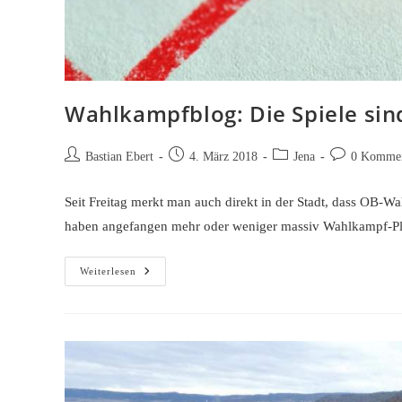
Wahlkampfblog: Die Spiele sin
Beitrags-
Beitrag
Beitrags-
Beitrags-
Bastian Ebert
4. März 2018
Jena
0 Kommen
Autor:
veröffentlicht:
Kategorie:
Kommentare:
Seit Freitag merkt man auch direkt in der Stadt, dass OB-
haben angefangen mehr oder weniger massiv Wahlkampf-P
Wahlkampfblog:
Weiterlesen
Die
Spiele
Sind
Eröffnet
…