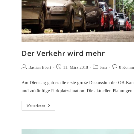
Der Verkehr wird mehr
Beitrags-
Beitrag
Beitrags-
Beitrags-
Bastian Ebert
11. März 2018
Jena
0 Komme
Autor:
veröffentlicht:
Kategorie:
Kommentare
Am Dienstag gab es die erste große Diskussion der OB-Kand
und zukünftige Parkplatzsituation. Die aktuellen Planungen
Der
Weiterlesen
Verkehr
Wird
Mehr