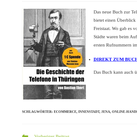
Das neue Buch zur Tel
bietet einen Überblic
Freistaat. Wo gab es v
Städte waren beim Aufb
ersten Rufnummern im 
DIREKT ZUM BUC
Das Buch kann auch üb
SCHLAGWÖRTER
:
ECOMMERCE
,
INNENSTADT
,
JENA
,
ONLINE-HAND
Weitere
Vorheriger Beitrag