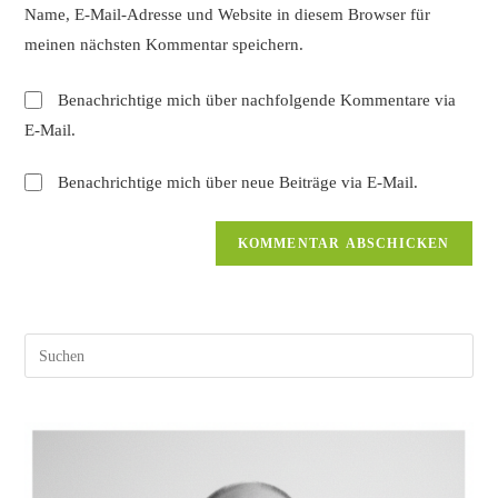
Name, E-Mail-Adresse und Website in diesem Browser für
Kommentieren
ein
ein
meinen nächsten Kommentar speichern.
(optional)
Benachrichtige mich über nachfolgende Kommentare via
E-Mail.
Benachrichtige mich über neue Beiträge via E-Mail.
Pres
Esc
to
clos
the
sear