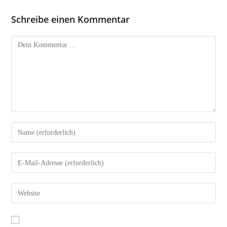
Schreibe einen Kommentar
Kommentar
Gib
deinen
Namen
Gib
oder
deine
Benutzernamen
E-
Gib
zum
Mail-
deine
Kommentieren
Adresse
Website-
ein
zum
URL