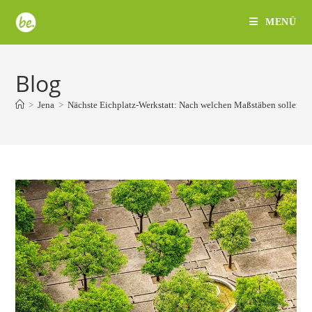
Zum
MENÜ
Inhalt
springen
Blog
>
Jena
>
Nächste Eichplatz-Werkstatt: Nach welchen Maßstäben sollen In