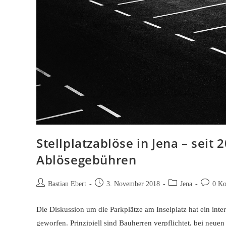
Stellplatzablöse in Jena – seit
Ablösegebühren
Beitrags-
Beitrag
Beitrags-
Beitrags-
Bastian Ebert
3. November 2018
Jena
0 K
Autor:
veröffentlicht:
Kategorie:
Komment
Die Diskussion um die Parkplätze am Inselplatz hat ein inte
geworfen. Prinzipiell sind Bauherren verpflichtet, bei neu