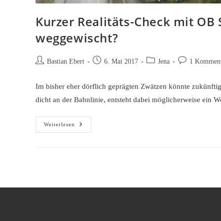
Kurzer Realitäts-Check mit OB S
weggewischt?
Beitrags-
Beitrag
Beitrags-
Beitrags-
Bastian Ebert
6. Mai 2017
Jena
1 Komment
Autor:
veröffentlicht:
Kategorie:
Kommentare:
Im bisher eher dörflich geprägten Zwätzen könnte zukünftig
dicht an der Bahnlinie, entsteht dabei möglicherweise ein
Kurzer
Weiterlesen
Realitäts-
Check
Mit
OB
Schröter:
Wird
Hier
Nichts
Weggewischt?