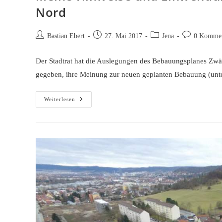
Nord
Beitrags-
Beitrag
Beitrags-
Beitrags-
Bastian Ebert
27. Mai 2017
Jena
0 Kommen
Autor:
veröffentlicht:
Kategorie:
Kommentare:
Der Stadtrat hat die Auslegungen des Bebauungsplanes Zwä
gegeben, ihre Meinung zur neuen geplanten Bebauung (un
Meine
Weiterlesen
Hinweise
Und
Einwendungen
Zum
Bebauungsplan
Zwätzen-
Nord