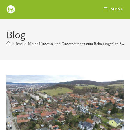
Zum
MENÜ
Inhalt
springen
Blog
>
Jena
>
Meine Hinweise und Einwendungen zum Bebauungsplan Zwätz