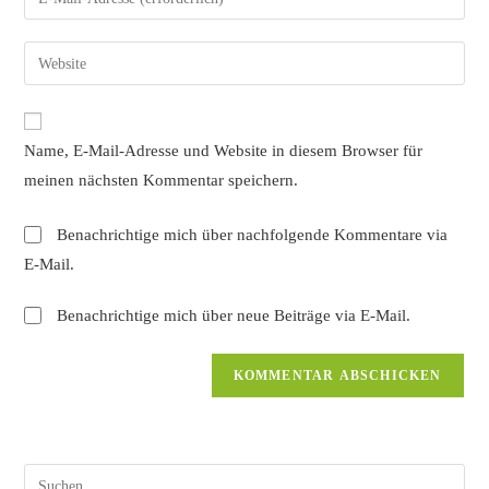
oder
deine
Benutzernamen
E-
Gib
zum
Mail-
deine
Kommentieren
Adresse
Website-
ein
zum
URL
Name, E-Mail-Adresse und Website in diesem Browser für
Kommentieren
ein
ein
meinen nächsten Kommentar speichern.
(optional)
Benachrichtige mich über nachfolgende Kommentare via
E-Mail.
Benachrichtige mich über neue Beiträge via E-Mail.
Pres