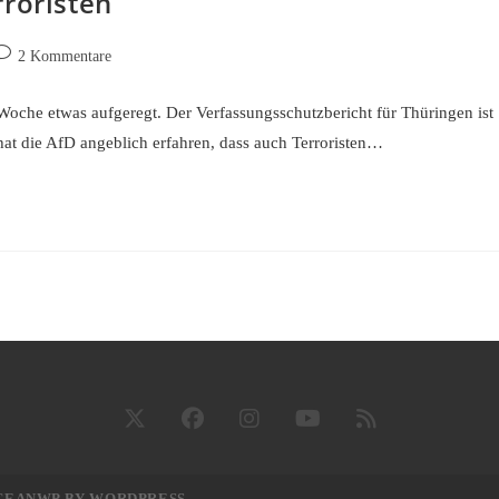
rroristen
eitrags-
2 Kommentare
ommentare:
Woche etwas aufgeregt. Der Verfassungsschutzbericht für Thüringen ist
hat die AfD angeblich erfahren, dass auch Terroristen…
OCEANWP BY
WORDPRESS