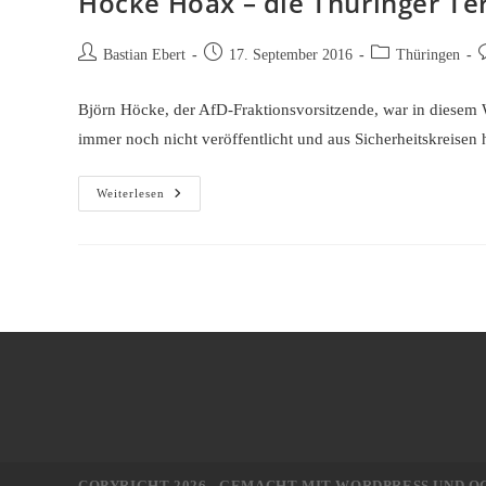
Höcke Hoax – die Thüringer Te
Beitrags-
Beitrag
Beitrags-
B
Bastian Ebert
17. September 2016
Thüringen
Autor:
veröffentlicht:
Kategorie:
K
Björn Höcke, der AfD-Fraktionsvorsitzende, war in diesem 
immer noch nicht veröffentlicht und aus Sicherheitskreisen 
Höcke
Weiterlesen
Hoax
–
Die
Thüringer
Terroristen
COPYRIGHT 2026 - GEMACHT MIT WORDPRESS UND 