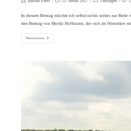
Beitrags-
Beitrag
Beitrags-
Beitr
Bastian Ebert
23. Januar 2017
Thüringen
1
Autor:
veröffentlicht:
Kategorie:
Komm
In diesem Beitrag möchte ich selbst nichts weiter zur Rede
den Beitrag von Moritz Hoffmann, der sich als Historiker 
Höcke
Weiterlesen
Hoax
3
–
Der
Geschichtslehrer,
Dem
Man
Geschichte
Lehren
Muss