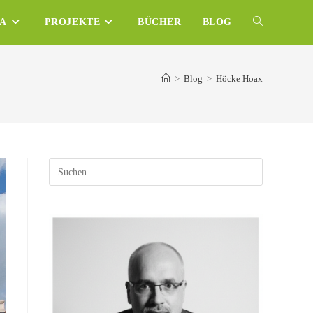
NA
PROJEKTE
BÜCHER
BLOG
WEBSITE-
SUCHE
>
Blog
>
Höcke Hoax
UMSCHALTE
Press
Escape
to
close
the
search
panel.