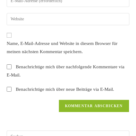
oder
deine
Benutzernamen
E-
Gib
zum
Mail-
deine
Kommentieren
Adresse
Website-
ein
zum
URL
Name, E-Mail-Adresse und Website in diesem Browser für
Kommentieren
ein
ein
meinen nächsten Kommentar speichern.
(optional)
Benachrichtige mich über nachfolgende Kommentare via
E-Mail.
Benachrichtige mich über neue Beiträge via E-Mail.
Pres