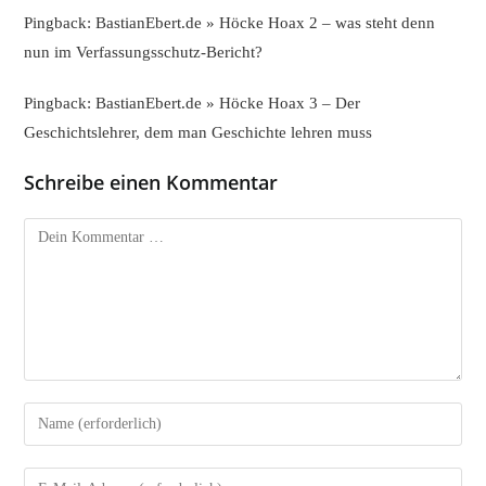
Pingback:
BastianEbert.de » Höcke Hoax 2 – was steht denn
nun im Verfassungsschutz-Bericht?
Pingback:
BastianEbert.de » Höcke Hoax 3 – Der
Geschichtslehrer, dem man Geschichte lehren muss
Schreibe einen Kommentar
Kommentar
Gib
deinen
Namen
Gib