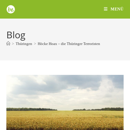
Zum
MENÜ
Inhalt
springen
Blog
>
Thüringen
>
Höcke Hoax – die Thüringer Terroristen