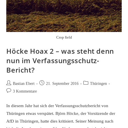
Crop field
Höcke Hoax 2 – was steht denn
nun im Verfassungsschutz-
Bericht?
Beitrags-
Beitrag
Beitrags-
Bastian Ebert
21. September 2016
Thüringen
Autor:
veröffentlicht:
Kategorie:
Beitrags-
3 Kommentare
Kommentare:
In diesem Jahr hat sich der Verfassungsschutzbericht von
Thüringen etwas verspätet. Björn Höcke, der Vorsitzende der
AfD in Thüringen, hatte dies kritisiert. Seiner Meinung nach