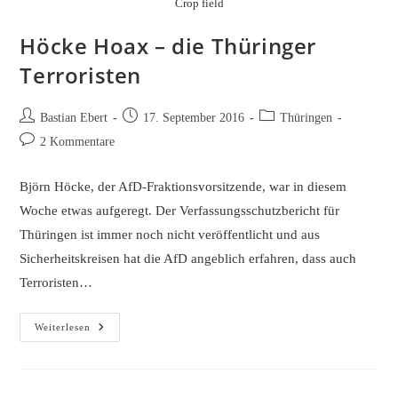
Crop field
Höcke Hoax – die Thüringer
Terroristen
Beitrags-
Beitrag
Beitrags-
Bastian Ebert
17. September 2016
Thüringen
Autor:
veröffentlicht:
Kategorie:
Beitrags-
2 Kommentare
Kommentare:
Björn Höcke, der AfD-Fraktionsvorsitzende, war in diesem
Woche etwas aufgeregt. Der Verfassungsschutzbericht für
Thüringen ist immer noch nicht veröffentlicht und aus
Sicherheitskreisen hat die AfD angeblich erfahren, dass auch
Terroristen…
Höcke
Weiterlesen
Hoax
–
Die
Thüringer
Terroristen