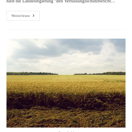
hielt die Landesregierung "den Verfassungsschutzbericht…
Höcke
Weiterlesen
Hoax
2
–
Was
Steht
Denn
Nun
Im
Verfassungsschutz-
Bericht?