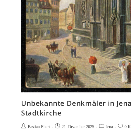
Unbekannte Denkmäler in Jena
Stadtkirche
Beitrags-
Beitrag
Beitrags-
Beitrags
Bastian Ebert
21. Dezember 2025
Jena
0 K