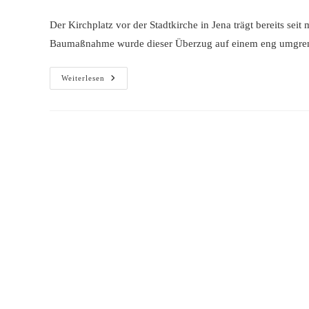
Autor:
veröffentlicht:
Kategorie:
Kommen
Der Kirchplatz vor der Stadtkirche in Jena trägt bereits sei
Baumaßnahme wurde dieser Überzug auf einem eng umgre
Unbekannte
Weiterlesen
Denkmäler
In
Jena:
Das
Bodenmosaik
Vor
Der
Stadtkirche