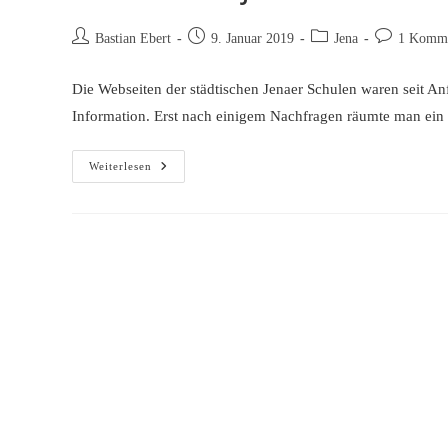
Beitrags-
Beitrag
Beitrags-
Beitrags-
Bastian Ebert
9. Januar 2019
Jena
1 Komme
Autor:
veröffentlicht:
Kategorie:
Kommentare
Die Webseiten der städtischen Jenaer Schulen waren seit A
Information. Erst nach einigem Nachfragen räumte man ei
Schul-
Weiterlesen
Hack
In
Jena
–
Die
Wahrheit
Gibt
Es
Nach
3
Monaten
(zum
Teil)