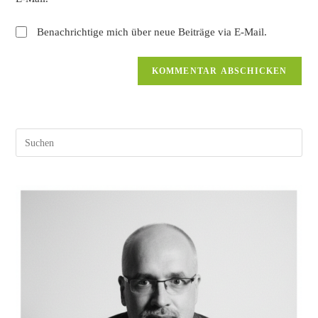
Benachrichtige mich über neue Beiträge via E-Mail.
Pres
Esc
to
clos
the
sear
pane