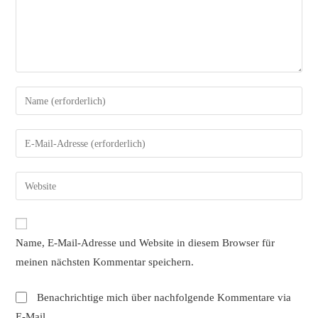
Gib
deinen
Namen
Gib
oder
deine
Benutzernamen
E-
Gib
zum
Mail-
deine
Kommentieren
Adresse
Website-
ein
zum
URL
Name, E-Mail-Adresse und Website in diesem Browser für
Kommentieren
ein
ein
meinen nächsten Kommentar speichern.
(optional)
Benachrichtige mich über nachfolgende Kommentare via
E-Mail.