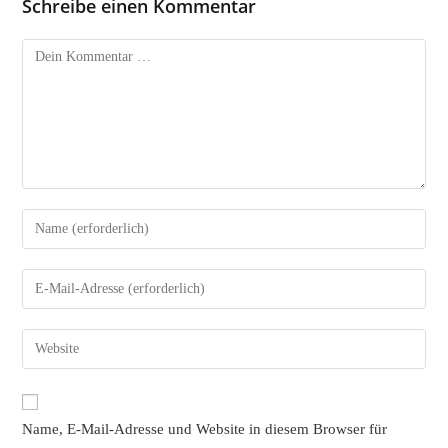
Schreibe einen Kommentar
Kommentar
Gib
deinen
Namen
Gib
oder
deine
Benutzernamen
E-
Gib
zum
Mail-
deine
Kommentieren
Adresse
Website-
ein
zum
URL
Name, E-Mail-Adresse und Website in diesem Browser für
Kommentieren
ein