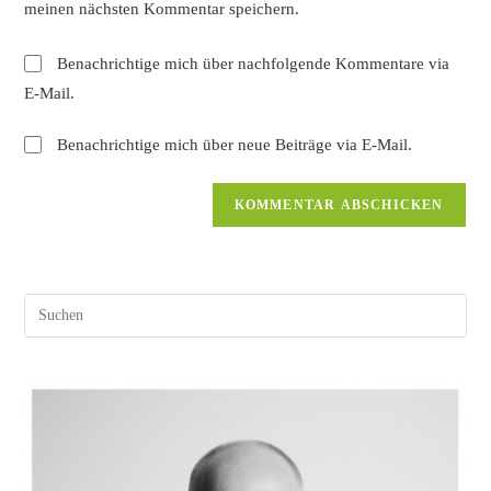
ein
meinen nächsten Kommentar speichern.
(optional)
Benachrichtige mich über nachfolgende Kommentare via
E-Mail.
Benachrichtige mich über neue Beiträge via E-Mail.
Pres
Esc
to
clos
the
sear
pane