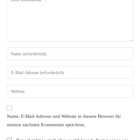
Gib
deinen
Namen
Gib
oder
deine
Benutzernamen
E-
Gib
zum
Mail-
deine
Kommentieren
Adresse
Website-
ein
zum
URL
Name, E-Mail-Adresse und Website in diesem Browser für
Kommentieren
ein
ein
meinen nächsten Kommentar speichern.
(optional)