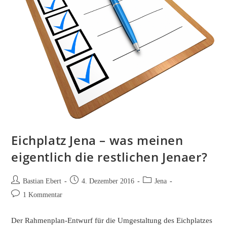
Eichplatz Jena – was meinen
eigentlich die restlichen Jenaer?
Beitrags-
Beitrag
Beitrags-
Bastian Ebert
4. Dezember 2016
Jena
Autor:
veröffentlicht:
Kategorie:
Beitrags-
1 Kommentar
Kommentare:
Der Rahmenplan-Entwurf für die Umgestaltung des Eichplatzes