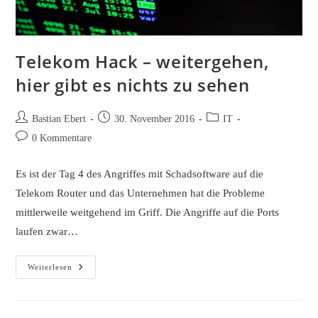
Telekom Hack – weitergehen,
hier gibt es nichts zu sehen
Beitrags-
Beitrag
Beitrags-
Bastian Ebert
30. November 2016
IT
Autor:
veröffentlicht:
Kategorie:
Beitrags-
0 Kommentare
Kommentare:
Es ist der Tag 4 des Angriffes mit Schadsoftware auf die
Telekom Router und das Unternehmen hat die Probleme
mittlerweile weitgehend im Griff. Die Angriffe auf die Ports
laufen zwar…
Telekom
Weiterlesen
Hack
–
Weitergehen,
Hier
Gibt