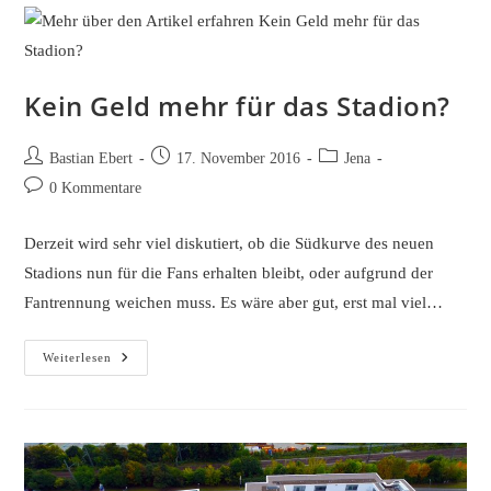
Es
Nichts
Zu
Sehen
Kein Geld mehr für das Stadion?
Beitrags-
Beitrag
Beitrags-
Bastian Ebert
17. November 2016
Jena
Autor:
veröffentlicht:
Kategorie:
Beitrags-
0 Kommentare
Kommentare:
Derzeit wird sehr viel diskutiert, ob die Südkurve des neuen
Stadions nun für die Fans erhalten bleibt, oder aufgrund der
Fantrennung weichen muss. Es wäre aber gut, erst mal viel…
Kein
Weiterlesen
Geld
Mehr
Für
Das
Stadion?