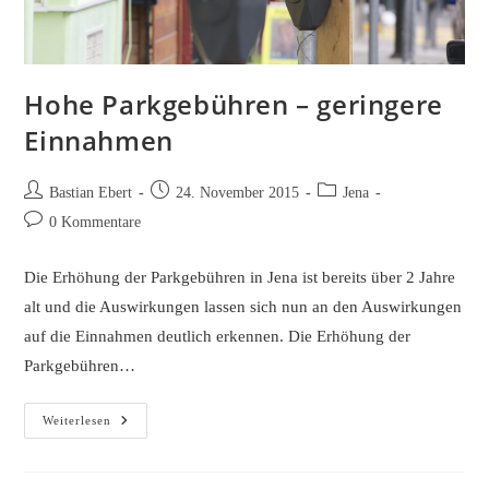
Hohe Parkgebühren – geringere
Einnahmen
Beitrags-
Beitrag
Beitrags-
Bastian Ebert
24. November 2015
Jena
Autor:
veröffentlicht:
Kategorie:
Beitrags-
0 Kommentare
Kommentare:
Die Erhöhung der Parkgebühren in Jena ist bereits über 2 Jahre
alt und die Auswirkungen lassen sich nun an den Auswirkungen
auf die Einnahmen deutlich erkennen. Die Erhöhung der
Parkgebühren…
Hohe
Weiterlesen
Parkgebühren
–
Geringere
Einnahmen