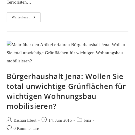
Terroristen…
Höcke
Weiterlesen
Hoax
–
Die
Thüringer
Terroristen
Bürgerhaushalt Jena: Wollen Sie
total unwichtige Grünflächen für
wichtigen Wohnungsbau
mobilisieren?
Beitrags-
Beitrag
Beitrags-
Bastian Ebert
14. Juni 2016
Jena
Autor:
veröffentlicht:
Kategorie:
Beitrags-
0 Kommentare
Kommentare: