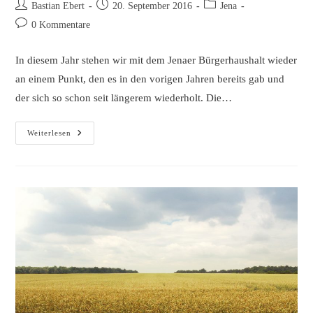
Beitrags-
Beitrag
Beitrags-
Bastian Ebert
20. September 2016
Jena
Autor:
veröffentlicht:
Kategorie:
Beitrags-
0 Kommentare
Kommentare:
In diesem Jahr stehen wir mit dem Jenaer Bürgerhaushalt wieder
an einem Punkt, den es in den vorigen Jahren bereits gab und
der sich so schon seit längerem wiederholt. Die…
Die
Weiterlesen
Bürgerhaushalts-
Ergebnisse
Sind
Da
–
Und
Nun?