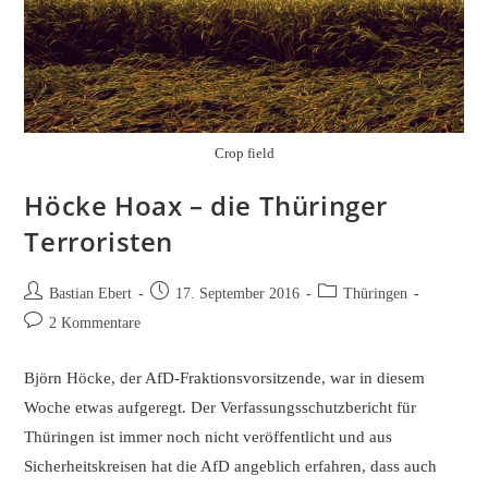
Crop field
Höcke Hoax – die Thüringer
Terroristen
Beitrags-
Beitrag
Beitrags-
Bastian Ebert
17. September 2016
Thüringen
Autor:
veröffentlicht:
Kategorie:
Beitrags-
2 Kommentare
Kommentare:
Björn Höcke, der AfD-Fraktionsvorsitzende, war in diesem
Woche etwas aufgeregt. Der Verfassungsschutzbericht für
Thüringen ist immer noch nicht veröffentlicht und aus
Sicherheitskreisen hat die AfD angeblich erfahren, dass auch