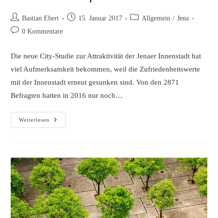
Beitrags-
Beitrag
Beitrags-
Bastian Ebert
15. Januar 2017
Allgemein
/
Jena
Autor:
veröffentlicht:
Kategorie:
Beitrags-
0 Kommentare
Kommentare:
Die neue City-Studie zur Attraktivität der Jenaer Innenstadt hat
viel Aufmerksamkeit bekommen, weil die Zufriedenheitswerte
mit der Innenstadt erneut gesunken sind. Von den 2871
Befragten hatten in 2016 nur noch…
Citystudie
Weiterlesen
Jena
–
Zu
Wenige
Und
Zu
Teure
Parkplätze