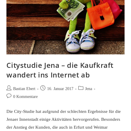
Citystudie Jena – die Kaufkraft
wandert ins Internet ab
Beitrags-
Beitrag
Beitrags-
Bastian Ebert
16. Januar 2017
Jena
Autor:
veröffentlicht:
Kategorie:
Beitrags-
0 Kommentare
Kommentare:
Die City-Studie hat aufgrund der schlechten Ergebnisse für die
Jenaer Innenstadt einige Aktivitäten hervorgerufen. Besonders
der Anstieg der Kunden, die auch in Erfurt und Weimar