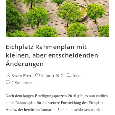
Eichplatz Rahmenplan mit
kleinen, aber entscheidenden
Änderungen
Beitrags-
Beitrag
Beitrags-
Bastian Ebert
9. Januar 2017
Jena
Autor:
veröffentlicht:
Kategorie:
Beitrags-
0 Kommentare
Kommentare:
Nach dem langen Beteiligungsprozess 2016 gibt es nun endlich
einen Rahmenplan für die weitere Entwicklung des Eichplatz-
Areals, der bereits im Januar im Stadtrat beschlossen werden