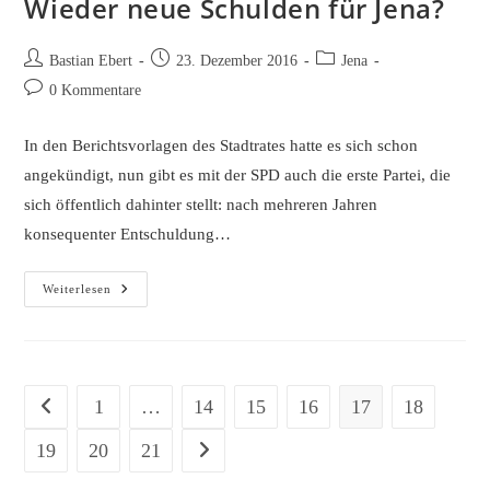
Wieder neue Schulden für Jena?
Beitrags-
Beitrag
Beitrags-
Bastian Ebert
23. Dezember 2016
Jena
Autor:
veröffentlicht:
Kategorie:
Beitrags-
0 Kommentare
Kommentare:
In den Berichtsvorlagen des Stadtrates hatte es sich schon
angekündigt, nun gibt es mit der SPD auch die erste Partei, die
sich öffentlich dahinter stellt: nach mehreren Jahren
konsequenter Entschuldung…
Wieder
Weiterlesen
Neue
Schulden
Für
Jena?
1
…
14
15
16
17
18
Zur vorherigen Seite
19
20
21
Zur nächsten Seite