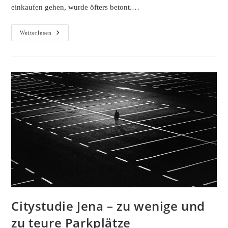
einkaufen gehen, wurde öfters betont.…
Citystudie
Weiterlesen
Jena
–
Die
Kaufkraft
Wandert
Ins
Internet
Ab
Citystudie Jena – zu wenige und
zu teure Parkplätze