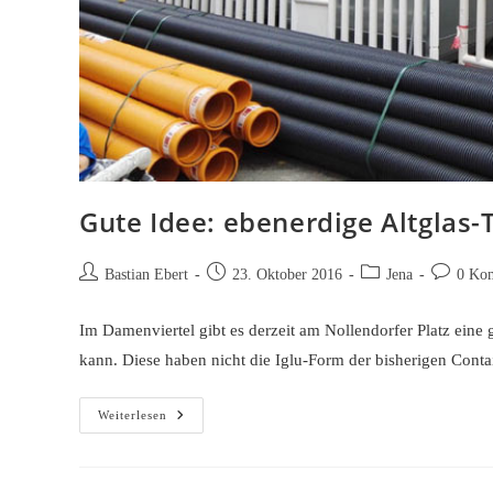
Gute Idee: ebenerdige Altglas
Beitrags-
Beitrag
Beitrags-
Beitrags-
Bastian Ebert
23. Oktober 2016
Jena
0 Ko
Autor:
veröffentlicht:
Kategorie:
Kommenta
Im Damenviertel gibt es derzeit am Nollendorfer Platz eine
kann. Diese haben nicht die Iglu-Form der bisherigen Cont
Gute
Weiterlesen
Idee:
Ebenerdige
Altglas-
Tonnen