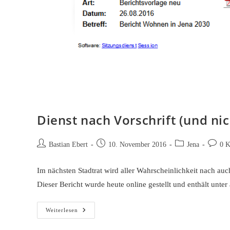
Dienst nach Vorschrift (und ni
Beitrags-
Beitrag
Beitrags-
Beitrag
Bastian Ebert
10. November 2016
Jena
0 
Autor:
veröffentlicht:
Kategorie:
Kommen
Im nächsten Stadtrat wird aller Wahrscheinlichkeit nach au
Dieser Bericht wurde heute online gestellt und enthält un
Dienst
Weiterlesen
Nach
Vorschrift