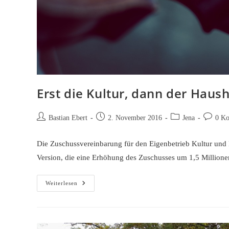
Erst die Kultur, dann der Haush
Beitrags-
Beitrag
Beitrags-
Beitrags-
Bastian Ebert
2. November 2016
Jena
0 K
Autor:
veröffentlicht:
Kategorie:
Komment
Die Zuschussvereinbarung für den Eigenbetrieb Kultur und M
Version, die eine Erhöhung des Zuschusses um 1,5 Millio
Erst
Weiterlesen
Die
Kultur,
Dann
Der
Haushalt