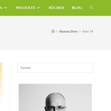
NA
PROJEKTE
BÜCHER
BLOG
WEBSITE-
SUCHE
>
Bastian Ebert
>
Seite 19
UMSCHALTE
Press
Escape
to
close
the
search
panel.