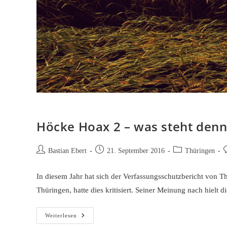
Höcke Hoax 2 – was steht denn
Beitrags-
Beitrag
Beitrags-
B
Bastian Ebert
21. September 2016
Thüringen
Autor:
veröffentlicht:
Kategorie:
K
In diesem Jahr hat sich der Verfassungsschutzbericht von T
Thüringen, hatte dies kritisiert. Seiner Meinung nach hielt
Höcke
Weiterlesen
Hoax