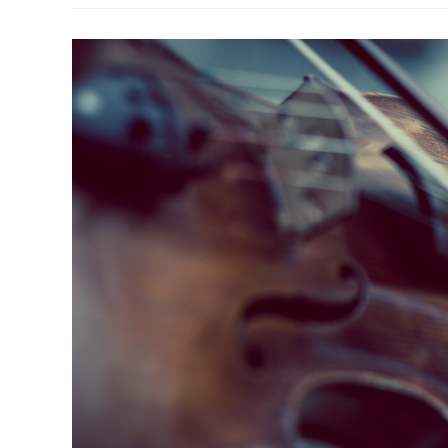
(und
Nicht
Mal
Das)