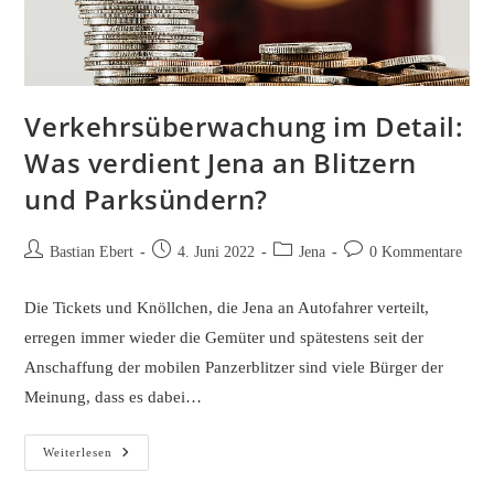
Verkehrsüberwachung im Detail:
Was verdient Jena an Blitzern
und Parksündern?
Beitrags-
Beitrag
Beitrags-
Beitrags-
Bastian Ebert
4. Juni 2022
Jena
0 Kommentare
Autor:
veröffentlicht:
Kategorie:
Kommentare:
Die Tickets und Knöllchen, die Jena an Autofahrer verteilt,
erregen immer wieder die Gemüter und spätestens seit der
Anschaffung der mobilen Panzerblitzer sind viele Bürger der
Meinung, dass es dabei…
Verkehrsüberwachung
Weiterlesen
Im
Detail: