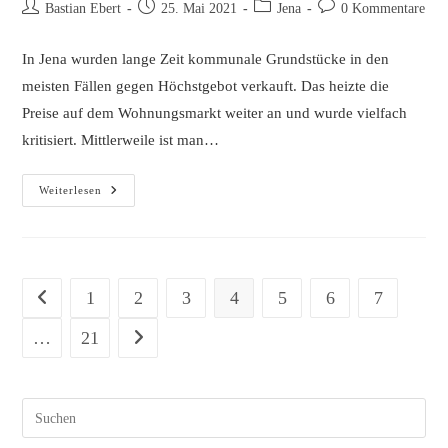
Beitrags-
Beitrag
Beitrags-
Beitrags-
Bastian Ebert
25. Mai 2021
Jena
0 Kommentare
Autor:
veröffentlicht:
Kategorie:
Kommentare:
In Jena wurden lange Zeit kommunale Grundstücke in den
meisten Fällen gegen Höchstgebot verkauft. Das heizte die
Preise auf dem Wohnungsmarkt weiter an und wurde vielfach
kritisiert. Mittlerweile ist man…
Jena:
Weiterlesen
Bezahlen
Mit
Daten
1
2
3
4
5
6
7
Zur vorherigen Seite
…
21
Zur nächsten Seite
Pres
Esc