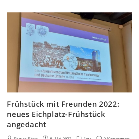
Was
Verdient
Jena
An
Blitzern
Und
Parksündern?
Frühstück mit Freunden 2022:
neues Eichplatz-Frühstück
angedacht
Beitrags-
Beitrag
Beitrags-
Beitrags-