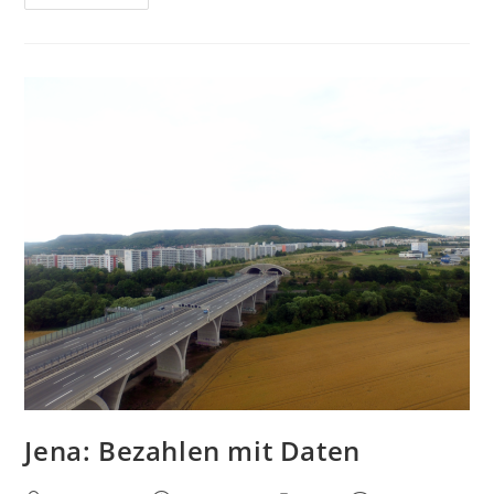
Landschaft
In
Ronneburg
–
Auch
Nach
Corona
Noch
Eine
Empfehlung
Jena: Bezahlen mit Daten