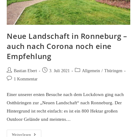
Neue Landschaft in Ronneburg –
auch nach Corona noch eine
Empfehlung
Beitrags-
Beitrag
Beitrags-
Bastian Ebert
3. Juli 2021
Allgemein
/
Thüringen
Autor:
veröffentlicht:
Kategorie:
Beitrags-
1 Kommentar
Kommentare:
Einer unserer ersten Besuche nach dem Lockdown ging nach
Ostthüringen zur „Neuen Landschaft“ nach Ronneburg. Der
Hintergrund ist recht einfach: es ist ein 800 Hektar großen
Outdoor Gelände und meistens…
Neue
Weiterlesen