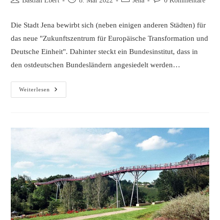
Bastian Ebert
8. Mai 2022
Jena
0 Kommentare
Autor:
veröffentlicht:
Kategorie:
Kommentare:
Die Stadt Jena bewirbt sich (neben einigen anderen Städten) für
das neue "Zukunftszentrum für Europäische Transformation und
Deutsche Einheit". Dahinter steckt ein Bundesinstitut, dass in
den ostdeutschen Bundesländern angesiedelt werden…
Frühstück
Weiterlesen
Mit
Freunden
2022:
Neues
Eichplatz-
Frühstück
Angedacht