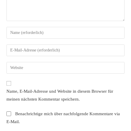
Gib
deinen
Namen
Gib
oder
deine
Benutzernamen
E-
Gib
zum
Mail-
deine
Kommentieren
Adresse
Website-
ein
zum
URL
Name, E-Mail-Adresse und Website in diesem Browser für
Kommentieren
ein
ein
meinen nächsten Kommentar speichern.
(optional)
Benachrichtige mich über nachfolgende Kommentare via
E-Mail.