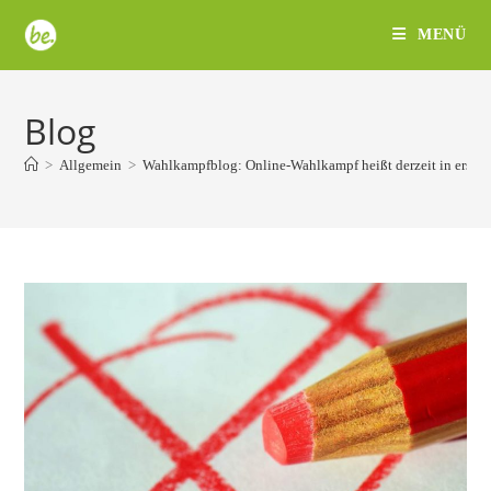
Zum
MENÜ
Inhalt
springen
Blog
>
Allgemein
>
Wahlkampfblog: Online-Wahlkampf heißt derzeit in erste