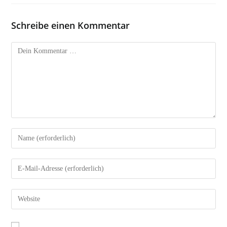
Schreibe einen Kommentar
Kommentar
Gib
deinen
Namen
Gib
oder
deine
Benutzernamen
E-
Gib
zum
Mail-
deine
Kommentieren
Adresse
Website-
ein