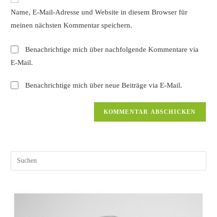
zum
URL
Name, E-Mail-Adresse und Website in diesem Browser für
Kommentieren
ein
ein
meinen nächsten Kommentar speichern.
(optional)
Benachrichtige mich über nachfolgende Kommentare via
E-Mail.
Benachrichtige mich über neue Beiträge via E-Mail.
Pres
Esc
to
clos
the