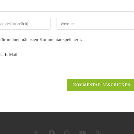
Gib
deine
Website-
 für meinen nächsten Kommentar speichern.
URL
ein
ia E-Mail.
(optional)