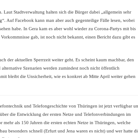
n. Laut Stadtverwaltung halten sich die Bürger dabei „allgemein sehr
g“. Auf Facebook kann man aber auch gegenteilige Fälle lesen, wobei
esehen habe. In Gera kam es aber wohl wieder zu Corona-Partys mit bis
he Vorkommnisse gab, ist noch nicht bekannt, einen Bericht dazu gibt es
ch der aktuellen Sperrzeit weiter geht. Es scheint kaum machbar, den
lternative Szenarien werden zumindest noch nicht öffentlich
it bleibt die Unsicherheit, wie es konkret ab Mitte April weiter gehen
efontechnik und Telefongeschichte von Thüringen ist jetzt verfügbar u
k über die Entwicklung der ersten Netze und Telefonverbindungen im
or mehr als 150 Jahren die ersten echten Netze in Thüringen, welche
au besonders schnell (Erfurt und Jena waren es nicht) und wer hatte di