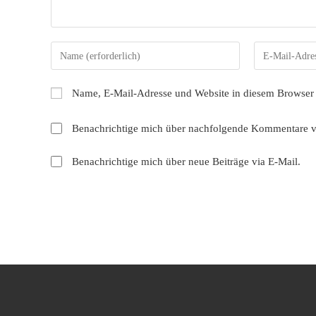
Gib
Gib
deinen
deine
Namen
E-
Name, E-Mail-Adresse und Website in diesem Browser
oder
Mail-
Benutzernamen
Adresse
Benachrichtige mich über nachfolgende Kommentare v
zum
zum
Kommentieren
Kommentieren
Benachrichtige mich über neue Beiträge via E-Mail.
ein
ein