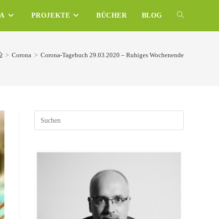
NA
PROJEKTE
BÜCHER
BLOG
WEBSITE-
SUCHE
>
Corona
>
Corona-Tagebuch 29.03.2020 – Ruhiges Wochenende
UMSCHALTE
Press
Escape
to
close
the
search
panel.