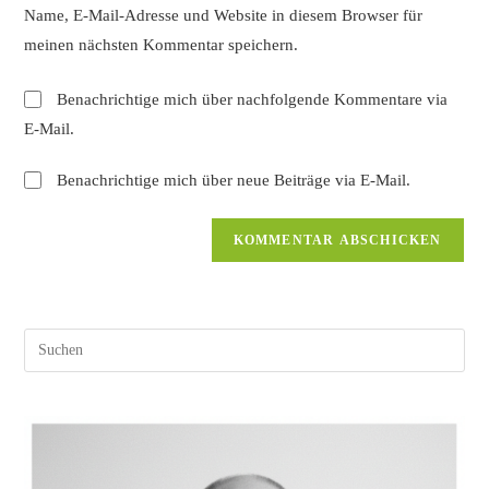
URL
Name, E-Mail-Adresse und Website in diesem Browser für
Kommentieren
ein
ein
meinen nächsten Kommentar speichern.
(optional)
Benachrichtige mich über nachfolgende Kommentare via
E-Mail.
Benachrichtige mich über neue Beiträge via E-Mail.
Pres
Esc
to
clos
the
sear