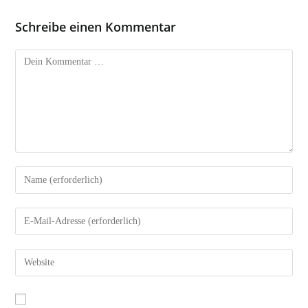
Schreibe einen Kommentar
Kommentar
Gib
deinen
Namen
Gib
oder
deine
Benutzernamen
E-
Gib
zum
Mail-
deine
Kommentieren
Adresse
Website-
ein
zum