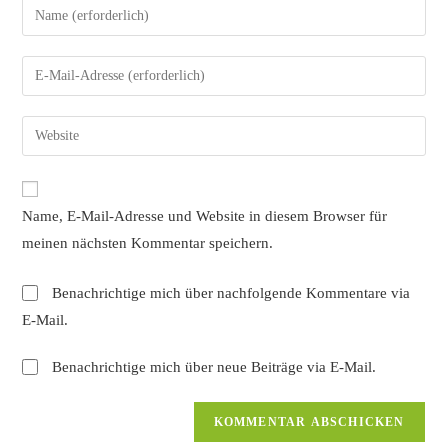
Gib
deinen
Namen
Gib
oder
deine
Benutzernamen
E-
Gib
zum
Mail-
deine
Kommentieren
Adresse
Website-
ein
zum
URL
Name, E-Mail-Adresse und Website in diesem Browser für
Kommentieren
ein
ein
meinen nächsten Kommentar speichern.
(optional)
Benachrichtige mich über nachfolgende Kommentare via
E-Mail.
Benachrichtige mich über neue Beiträge via E-Mail.