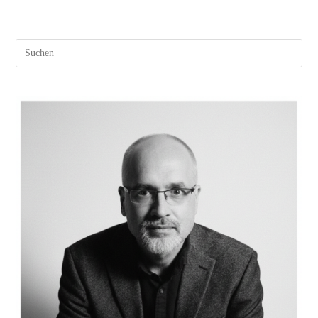
Pres
Esc
to
clos
the
sear
pane